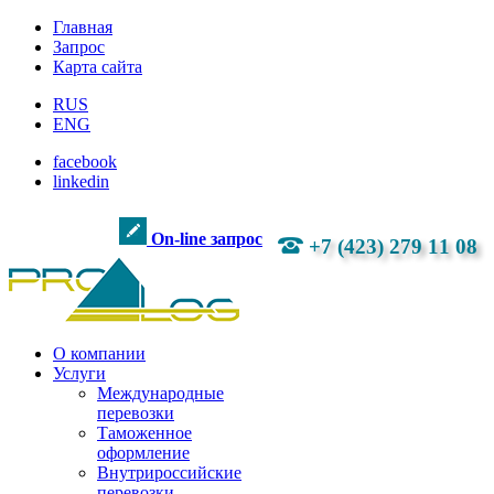
Главная
Запрос
Карта сайта
RUS
ENG
facebook
linkedin
On-line запрос
+7 (423) 279 11 08
О компании
Услуги
Международные
перевозки
Таможенное
оформление
Внутрироссийские
перевозки