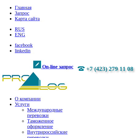
Главная
Запрос
Карта сайта
RUS
ENG
facebook
linkedin
On-line запрос
+7 (423) 279 11 08
О компании
Услуги
Международные
перевозки
Таможенное
оформление
Внутрироссийские
перевозки